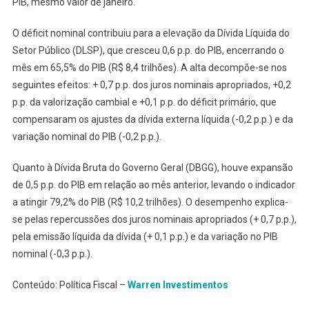
PIB, mesmo valor de janeiro.
O déficit nominal contribuiu para a elevação da Dívida Líquida do
Setor Público (DLSP), que cresceu 0,6 p.p. do PIB, encerrando o
mês em 65,5% do PIB (R$ 8,4 trilhões). A alta decompõe-se nos
seguintes efeitos: + 0,7 p.p. dos juros nominais apropriados, +0,2
p.p. da valorização cambial e +0,1 p.p. do déficit primário, que
compensaram os ajustes da dívida externa líquida (-0,2 p.p.) e da
variação nominal do PIB (-0,2 p.p.).
Quanto à Dívida Bruta do Governo Geral (DBGG), houve expansão
de 0,5 p.p. do PIB em relação ao mês anterior, levando o indicador
a atingir 79,2% do PIB (R$ 10,2 trilhões). O desempenho explica-
se pelas repercussões dos juros nominais apropriados (+ 0,7 p.p.),
pela emissão líquida da dívida (+ 0,1 p.p.) e da variação no PIB
nominal (-0,3 p.p.).
Conteúdo: Política Fiscal –
Warren Investimentos