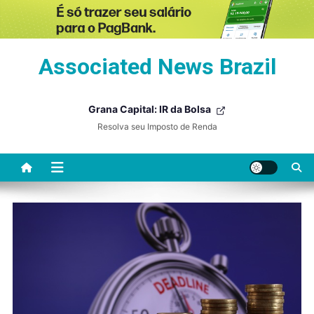
Skip
Associated News Brazil
to
content
Grana Capital: IR da Bolsa
Resolva seu Imposto de Renda