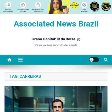
Skip
Associated News Brazil
to
content
Grana Capital: IR da Bolsa
Resolva seu Imposto de Renda
TAG:
CARREIRAS