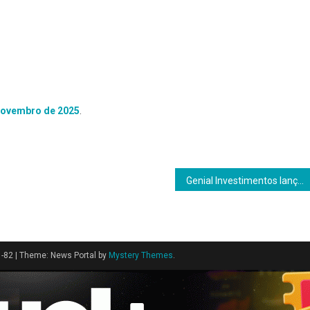
 novembro de 2025
.
Genial Investimentos lança Liga Trader com premiação de até R$ 500 mil
1-82
|
Theme: News Portal by
Mystery Themes
.