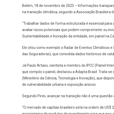
Belém, 18 de novembro de 2025 – Informações transparen
na transição climática, segundo a Associação Brasileira 
“Trabalhar dados de forma estruturada é essencial para
avaliar riscos potenciais que podem comprometer ou inviab
Sustentabilidade e Inovação da entidade, em painel na C
Ele citou como exemplo o Radar de Eventos Climáticos e 
das Seguradoras), que consolida dados históricos de catás
Já Paulo Artaxo, cientista e membro do IPCC (Painel Int
que compôs o painel, destacou a Adapta Brasil. Trata-se
(Ministério da Ciência, Tecnologia e Inovação), que dispon
de vulnerabilidade urbana e exposição ariscos.
Segundo Pires, avançar na transição não é uma questão de
“O mercado de capitais brasileiro está na ordem de US$ 2
ecossistema de produtos de investimento para que isso 