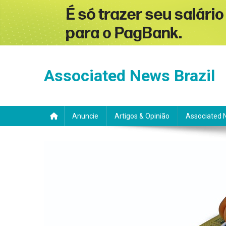
Skip
to
Associated News Brazil
content
Anuncie
Artigos & Opinião
Associated 