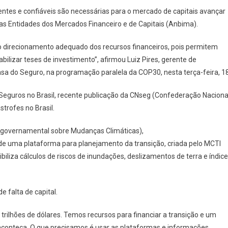
tes e confiáveis são necessárias para o mercado de capitais avançar
das Entidades dos Mercados Financeiro e de Capitais (Anbima).
 o direcionamento adequado dos recursos financeiros, pois permitem
ilizar teses de investimento”, afirmou Luiz Pires, gerente de
asa do Seguro, na programação paralela da COP30, nesta terça-feira, 1
Seguros no Brasil, recente publicação da CNseg (Confederação Naciona
trofes no Brasil.
ergovernamental sobre Mudanças Climáticas),
 de uma plataforma para planejamento da transição, criada pelo MCTI
ibiliza cálculos de riscos de inundações, deslizamentos de terra e índice
 falta de capital.
 trilhões de dólares. Temos recursos para financiar a transição e um
aconteça. O que precisamos é usar as plataformas e informações