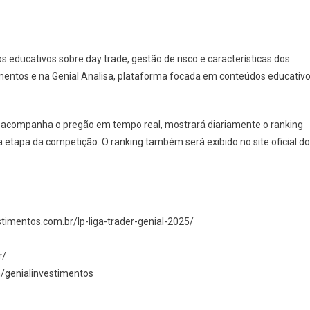
educativos sobre day trade, gestão de risco e características dos
imentos e na Genial Analisa, plataforma focada em conteúdos educativ
e acompanha o pregão em tempo real, mostrará diariamente o ranking
a etapa da competição. O ranking também será exibido no site oficial do
vestimentos.com.br/lp-liga-trader-genial-2025/
r/
/genialinvestimentos