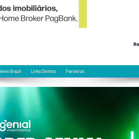
Re
News Brazil
Links Diretos
Parceiros