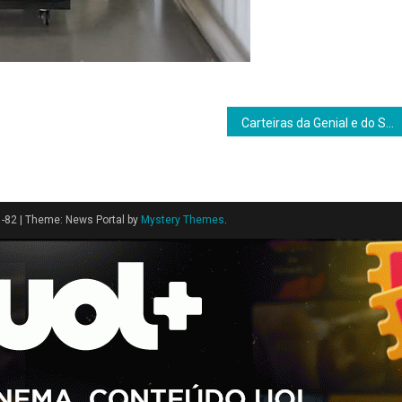
Carteiras da Genial e do Santander superam Ibovespa em janeiro de 2026
1-82
|
Theme: News Portal by
Mystery Themes
.