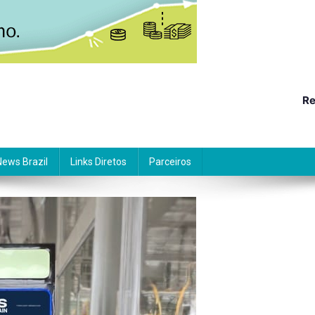
Re
News Brazil
Links Diretos
Parceiros