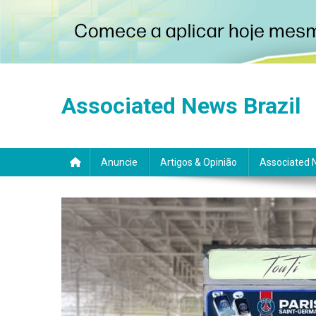
Skip
to
Associated News Brazil
content
Anuncie
Artigos & Opinião
Associated 