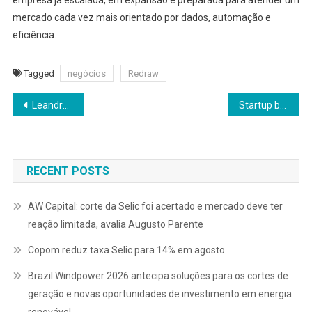
empresa já escalada, em expansão e preparada para atender um
mercado cada vez mais orientado por dados, automação e
eficiência.
Tagged
negócios
Redraw
Navegação
Leandro Correia, CEO da Instfy defende uma jornada de trabalho de 168 horas semanais
Startup brasileira utiliza IA e IoT para evitar paradas industriais e cresce 400% em um ano
de
Post
RECENT POSTS
AW Capital: corte da Selic foi acertado e mercado deve ter
reação limitada, avalia Augusto Parente
Copom reduz taxa Selic para 14% em agosto
Brazil Windpower 2026 antecipa soluções para os cortes de
geração e novas oportunidades de investimento em energia