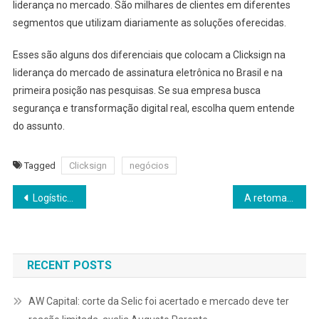
liderança no mercado. São milhares de clientes em diferentes
segmentos que utilizam diariamente as soluções oferecidas.
Esses são alguns dos diferenciais que colocam a Clicksign na
liderança do mercado de assinatura eletrônica no Brasil e na
primeira posição nas pesquisas. Se sua empresa busca
segurança e transformação digital real, escolha quem entende
do assunto.
Tagged
Clicksign
negócios
Navegação
Logística interna vira desafio silencioso nas empresas e armários inteligentes ganham espaço
A retomada da rotina corporativa em 2026 expõe uma nova lógica de carreira no Brasil
de
Post
RECENT POSTS
AW Capital: corte da Selic foi acertado e mercado deve ter