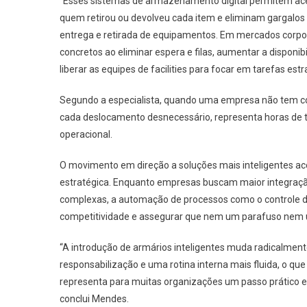
“Esses sistemas de armazenamento digital permitem ace
quem retirou ou devolveu cada item e eliminam gargalos t
entrega e retirada de equipamentos. Em mercados corpora
concretos ao eliminar espera e filas, aumentar a disponib
liberar as equipes de facilities para focar em tarefas es
Segundo a especialista, quando uma empresa não tem con
cada deslocamento desnecessário, representa horas de tr
operacional.
O movimento em direção a soluções mais inteligentes ac
estratégica. Enquanto empresas buscam maior integraçã
complexas, a automação de processos como o controle d
competitividade e assegurar que nem um parafuso nem u
“A introdução de armários inteligentes muda radicalment
responsabilização e uma rotina interna mais fluida, o qu
representa para muitas organizações um passo prático e 
conclui Mendes.