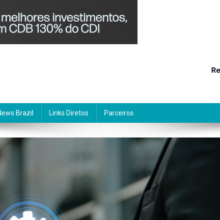
Re
News Brazil
Links Diretos
Parceiros