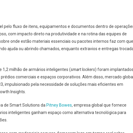
ável pelo fluxo de itens, equipamentos e documentos dentro de operaçõe
oso, com impacto direto na produtividade e na rotina das equipes de
de sobre onde estão materiais essenciais ou pacotes internos faz com qu
ndo ajuda ou abrindo chamados, enquanto extravios e entregas trocad
1,2 milhão de armários inteligentes (
smart lockers
) foram implantado
prédios comerciais e espaços corporativos. Além disso, mercado globa
33, impulsionado pela necessidade de soluções mais eficientes em
owth Insights.
ea de Smart Solutions da
Pitney Bowes
, empresa global que fornece
ários inteligentes ganham espaço como alternativa tecnológica para
ções.