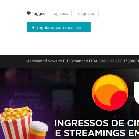
Tagged
Logística
negócios
Navegação
Regularização massiva de estrangeiros na Espanha em 2026 pode beneficiar milhares de brasileiros
de
Post
Associated News by E. F. Schandert LTDA. CNPJ: 35.257.372/000