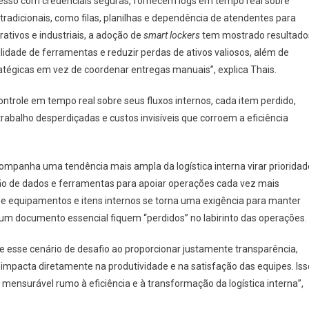
sso com credenciais seguras, fornecem logs em tempo real sobre
radicionais, como filas, planilhas e dependência de atendentes para
tivos e industriais, a adoção de
smart lockers
tem mostrado resultado
ilidade de ferramentas e reduzir perdas de ativos valiosos, além de
tratégicas em vez de coordenar entregas manuais”, explica Thais.
trole em tempo real sobre seus fluxos internos, cada item perdido,
abalho desperdiçadas e custos invisíveis que corroem a eficiência
ompanha uma tendência mais ampla da logística interna virar prioridad
o de dados e ferramentas para apoiar operações cada vez mais
e equipamentos e itens internos se torna uma exigência para manter
m documento essencial fiquem “perdidos” no labirinto das operações.
e esse cenário de desafio ao proporcionar justamente transparência,
e impacta diretamente na produtividade e na satisfação das equipes. Iss
mensurável rumo à eficiência e à transformação da logística interna”,