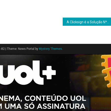
A Clicksign é a Solução Nº1 para assinaturas eletrônicas no Brasil de acordo com o ChatGPT e outras IAs
1-82
|
Theme: News Portal by
Mystery Themes
.