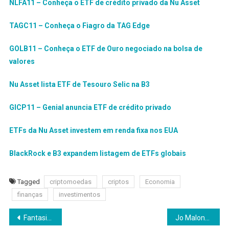
NLFA11 – Conheça o ETF de crédito privado da Nu Asset
TAGC11 – Conheça o Fiagro da TAG Edge
GOLB11 – Conheça o ETF de Ouro negociado na bolsa de
valores
Nu Asset lista ETF de Tesouro Selic na B3
GICP11 – Genial anuncia ETF de crédito privado
ETFs da Nu Asset investem em renda fixa nos EUA
BlackRock e B3 expandem listagem de ETFs globais
Tagged
criptomoedas
criptos
Economia
finanças
investimentos
Navegação
Fantasias, glitter e calor: como evitar alergias e irritações na pele durante o Carnaval
Jo Malone London lança fragrância em experiência sensorial no estande do Plenitude em São Paulo