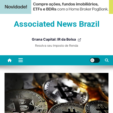
Skip
Associated News Brazil
to
content
Grana Capital: IR da Bolsa
Resolva seu Imposto de Renda