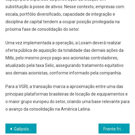
substituição à posse de ativos. Nesse contexto, empresas com
escala, portfólio diversificado, capacidade de integração e
disciplina de capital tendem a ocupar posição privilegiada na
próxima fase de consolidação do setor.
Uma vez implementada a operação, a Loxam deverá realizar
oferta pública de aquisição da totalidade das demais ações da
Mills, pelo mesmo preço pago aos acionistas controladores,
atualizado pela taxa Selic, assegurando tratamento equitativo
aos demais acionistas, conforme informado pela companhia.
Para a VGRI, a transação marca a aproximação entre uma das
principais plataformas brasileiras de locação de equipamentos e
o maior grupo europeu do setor, criando uma base relevante para
o avanço da consolidação na América Latina.
Navegação
Galípolo recebe apoio da ANCORD em reforço à autonomia do Banco Central
Frente fria e dor de cabeça: mudanças de clima podem afetar diretamente o cérebro