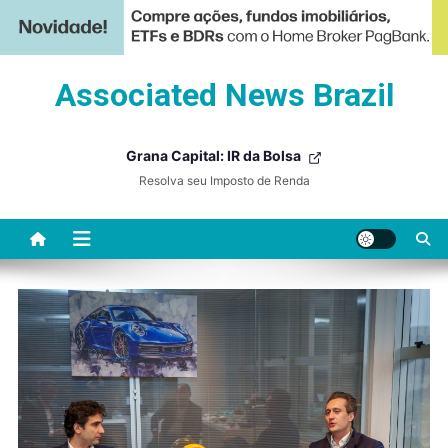
Skip
Associated News Brazil
to
content
Grana Capital: IR da Bolsa
Resolva seu Imposto de Renda