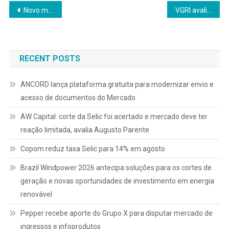
Navegação
Novo modelo mira R$ 200 bilhões em crédito empresarial até 2030
VGRI avalia que compra da Mills pela Loxam reforça consolidação do mercado de locação de equipamentos na América Latina
de
Post
RECENT POSTS
ANCORD lança plataforma gratuita para modernizar envio e
acesso de documentos do Mercado
AW Capital: corte da Selic foi acertado e mercado deve ter
reação limitada, avalia Augusto Parente
Copom reduz taxa Selic para 14% em agosto
Brazil Windpower 2026 antecipa soluções para os cortes de
geração e novas oportunidades de investimento em energia
renovável
Pepper recebe aporte do Grupo X para disputar mercado de
ingressos e infoprodutos