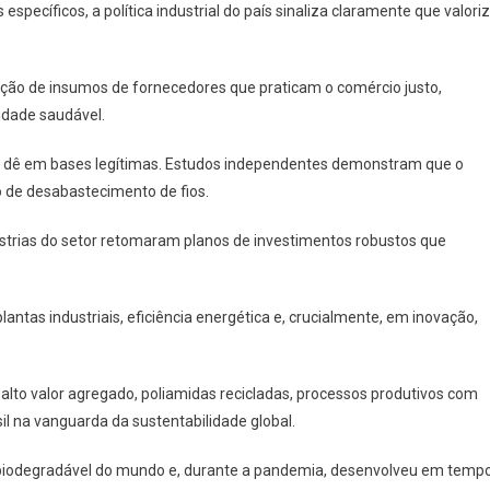
specíficos, a política industrial do país sinaliza claramente que valori
ação de insumos de fornecedores que praticam o comércio justo,
idade saudável.
 se dê em bases legítimas. Estudos independentes demonstram que o
co de desabastecimento de fios.
ústrias do setor retomaram planos de investimentos robustos que
ntas industriais, eficiência energética e, crucialmente, em inovação,
alto valor agregado, poliamidas recicladas, processos produtivos com
l na vanguarda da sustentabilidade global.
ida biodegradável do mundo e, durante a pandemia, desenvolveu em temp