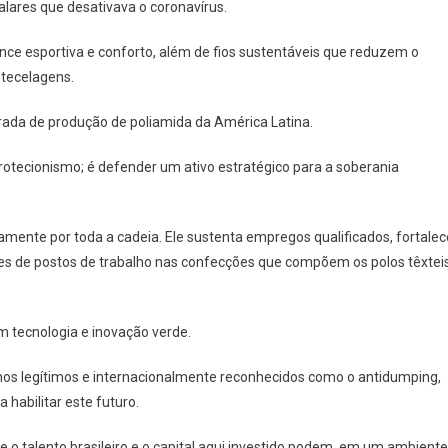
alares que desativava o coronavírus.
ce esportiva e conforto, além de fios sustentáveis que reduzem o
 tecelagens.
egrada de produção de poliamida da América Latina.
protecionismo; é defender um ativo estratégico para a soberania
amente por toda a cadeia. Ele sustenta empregos qualificados, fortalec
res de postos de trabalho nas confecções que compõem os polos têxtei
em tecnologia e inovação verde.
os legítimos e internacionalmente reconhecidos como o antidumping,
 habilitar este futuro.
o talento brasileiro e o capital aqui investido podem, em um ambiente