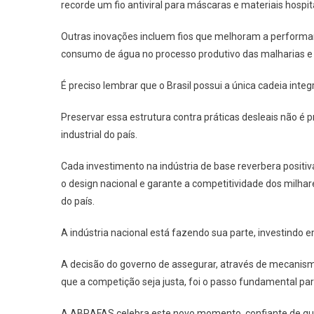
recorde um fio antiviral para máscaras e materiais hospit
Outras inovações incluem fios que melhoram a performan
consumo de água no processo produtivo das malharias e
É preciso lembrar que o Brasil possui a única cadeia int
Preservar essa estrutura contra práticas desleais não é 
industrial do país.
Cada investimento na indústria de base reverbera positiv
o design nacional e garante a competitividade dos milha
do país.
A indústria nacional está fazendo sua parte, investindo 
A decisão do governo de assegurar, através de mecanism
que a competição seja justa, foi o passo fundamental para
A ABRAFAS celebra este novo momento, confiante de que 