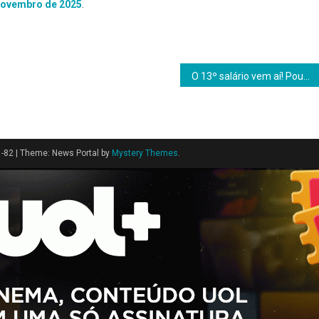
 novembro de 2025
.
O 13º salário vem aí! Poupar, quitar dívidas ou se dar um mimo?
1-82
|
Theme: News Portal by
Mystery Themes
.