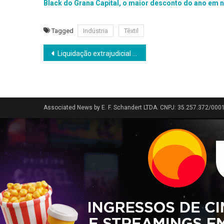
Black do Grana Capital, o maior desconto do ano em
Tagged
Indústria
Têxtil
Navegação
Liquidação extrajudicial do Banco Master e o impacto em fundos de previdência
de
Post
Associated News by E. F. Schandert LTDA. CNPJ: 35.257.372/000