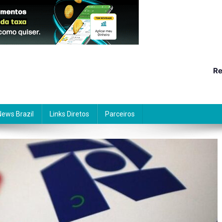
Re
News Brazil
Links Diretos
Parceiros