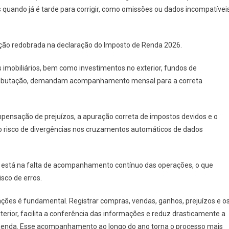
s quando já é tarde para corrigir, como omissões ou dados incompatívei
nção redobrada na declaração do Imposto de Renda 2026.
 imobiliários, bem como investimentos no exterior, fundos de
de tributação, demandam acompanhamento mensal para a correta
ompensação de prejuízos, a apuração correta de impostos devidos e o
 risco de divergências nos cruzamentos automáticos de dados
ica está na falta de acompanhamento contínuo das operações, o que
isco de erros.
ções é fundamental. Registrar compras, vendas, ganhos, prejuízos e o
terior, facilita a conferência das informações e reduz drasticamente a
 Renda. Esse acompanhamento ao longo do ano torna o processo mais