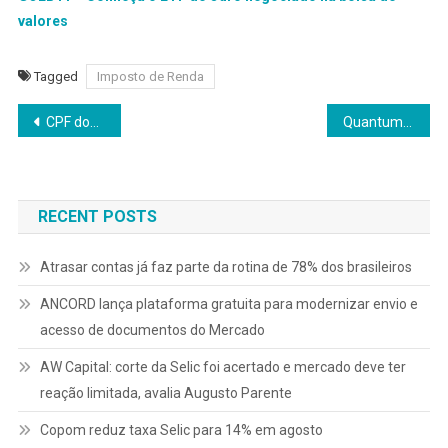
valores
Tagged
Imposto de Renda
Navegação
CPF dos imóveis: por que o novo cadastro pode pesar no bolso?
Quantum Rise e Dhauz anunciam fusão para criar líder global em IA
de
Post
RECENT POSTS
Atrasar contas já faz parte da rotina de 78% dos brasileiros
ANCORD lança plataforma gratuita para modernizar envio e
acesso de documentos do Mercado
AW Capital: corte da Selic foi acertado e mercado deve ter
reação limitada, avalia Augusto Parente
Copom reduz taxa Selic para 14% em agosto