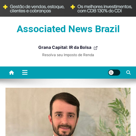
Skip
Associated News Brazil
to
content
Grana Capital: IR da Bolsa
Resolva seu Imposto de Renda