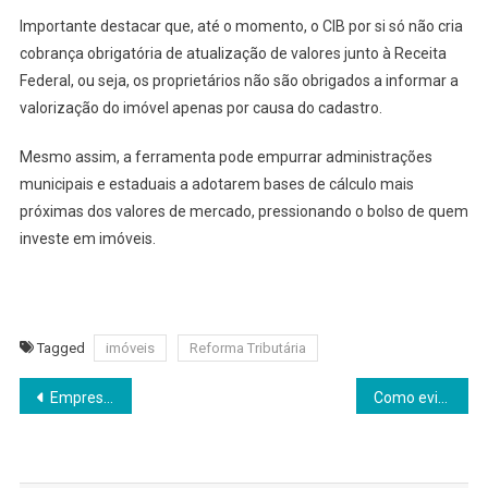
Importante destacar que, até o momento, o CIB por si só não cria
cobrança obrigatória de atualização de valores junto à Receita
Federal, ou seja, os proprietários não são obrigados a informar a
valorização do imóvel apenas por causa do cadastro.
Mesmo assim, a ferramenta pode empurrar administrações
municipais e estaduais a adotarem bases de cálculo mais
próximas dos valores de mercado, pressionando o bolso de quem
investe em imóveis.
Tagged
imóveis
Reforma Tributária
Navegação
Empresas definem metas sem revisar competências e pagam a conta ao longo do ano
Como evitar erros no Imposto de Renda
de
Post