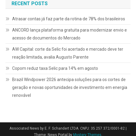
RECENT POSTS
Atrasar contas já faz parte da rotina de 78% dos brasileiros
ANCORD lança plataforma gratuita para modernizar envio e
acesso de documentos do Mercado
AW Capital: corte da Selic foi acertado e mercado deve ter
reação limitada, avalia Augusto Parente
Copom reduz taxa Selic para 14% em agosto
Brazil Windpower 2026 antecipa soluções para os cortes de
geração e novas oportunidades de investimento em energia
renovável
Associated News by E. F. Schandert LTDA. CNPJ: 35.257.372/0001-82
|
Theme: News Portal by
Mystery Themes
.