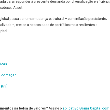
iada para responder à crescente demanda por diversificação e eficiênci
 Bradesco Asset.
al passa por uma mudança estrutural – com inflação persistente,
izado –, cresce a necessidade de portfólios mais resilientes e
ital.
dicas
do começar
 (B3)
timentos na bolsa de valores?
Assine o
aplicativo Grana Capital com