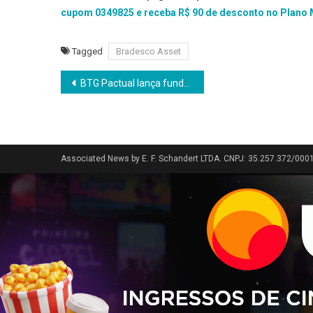
cupom 0349825 e receba R$ 90 de desconto no Plano 
Tagged
Bradesco Asset
Navegação
BTG Pactual lança fundo elegível ao Golden Visa Portugal
de
Post
Associated News by E. F. Schandert LTDA. CNPJ: 35.257.372/000