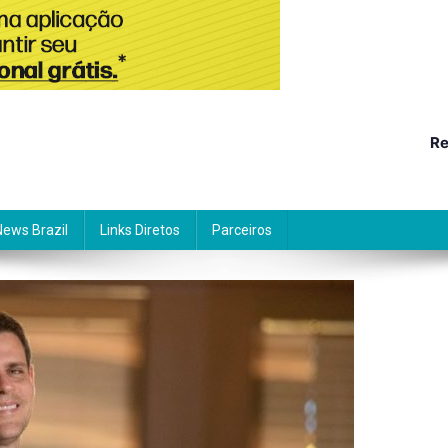
Re
News Brazil
Links Diretos
Parceiros