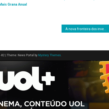
Mais Grana Anual
A nova fronteira dos investimentos: tokenização não é moda – é revolução
1-82
|
Theme: News Portal by
Mystery Themes
.