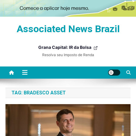
Skip
Associated News Brazil
to
content
Grana Capital: IR da Bolsa
Resolva seu Imposto de Renda
TAG:
BRADESCO ASSET