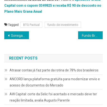
Capital com o cupom 0349825 e receba R$ 90 de desconto no
Plano Mais Grana Anual
Tagged
BTG Pactual
fundo de investimento
Navegação
Sonegação de aluguéis: Receita rastreará imóveis
Fundo Bradesco Man AHL Sistemático Global terá gestão compartilhada
de
Post
RECENT POSTS
Atrasar contas já faz parte da rotina de 78% dos brasileiros
ANCORD lança plataforma gratuita para modernizar envio e
acesso de documentos do Mercado
AW Capital: corte da Selic foi acertado e mercado deve ter
reação limitada, avalia Augusto Parente