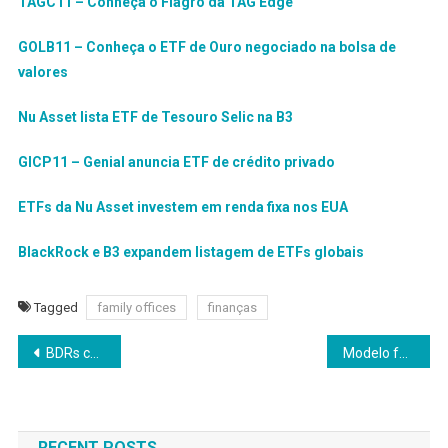
TAGC11 – Conheça o Fiagro da TAG Edge
GOLB11 – Conheça o ETF de Ouro negociado na bolsa de
valores
Nu Asset lista ETF de Tesouro Selic na B3
GICP11 – Genial anuncia ETF de crédito privado
ETFs da Nu Asset investem em renda fixa nos EUA
BlackRock e B3 expandem listagem de ETFs globais
Tagged
family offices
finanças
Navegação
BDRs consolidam internacionalização do investidor brasileiro
Modelo fee based reacende debate sobre conflitos de interesse e pressiona mercado a migrar para consultorias sem comissão
de
Post
RECENT POSTS