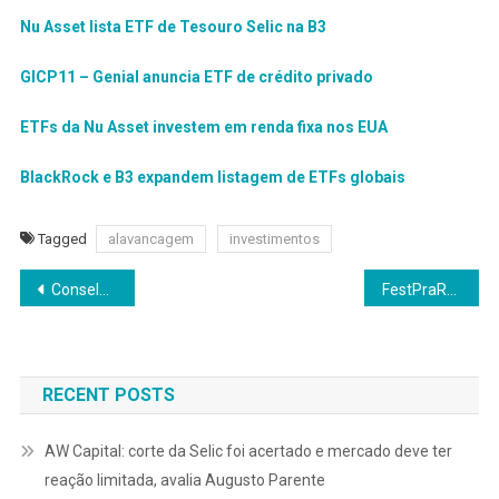
Nu Asset lista ETF de Tesouro Selic na B3
GICP11 – Genial anuncia ETF de crédito privado
ETFs da Nu Asset investem em renda fixa nos EUA
BlackRock e B3 expandem listagem de ETFs globais
Tagged
alavancagem
investimentos
Navegação
Conselhos em tempos turbulentos: o papel da governança e os riscos geopolíticos
FestPraRua acontece em 26 de outubro: veja a programação
de
Post
RECENT POSTS
AW Capital: corte da Selic foi acertado e mercado deve ter
reação limitada, avalia Augusto Parente