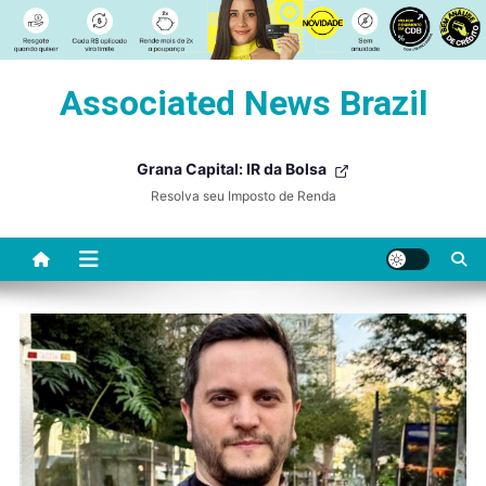
Skip
Associated News Brazil
to
content
Grana Capital: IR da Bolsa
Resolva seu Imposto de Renda