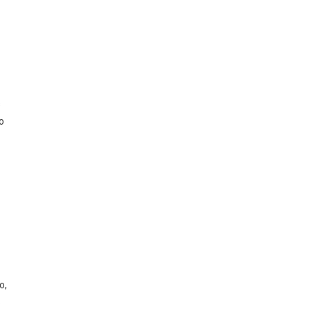
s
o
o,
6