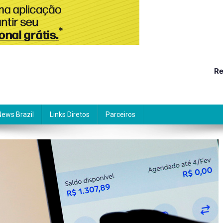
Re
News Brazil
Links Diretos
Parceiros