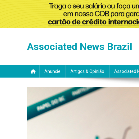
Skip
to
Associated News Brazil
content
Anuncie
Artigos & Opinião
Associated 