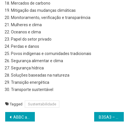
Mercados de carbono
Mitigação das mudanças climáticas
Monitoramento, verificação e transparência
Mulheres e clima
Oceanos e clima
Papel do setor privado
Perdas e danos
Povos indígenas e comunidades tradicionais
Segurança alimentar e clima
Segurança hídrica
Soluções baseadas na natureza
Transição energética
Transporte sustentável
Tagged
Sustentabilidade
Navegação
ABBC alerta para golpes virtuais na Black Friday
B3SA3 – B3 registra alta no lucro líquido por ação
de