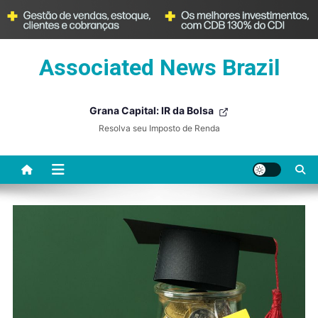
Skip
Associated News Brazil
to
content
Grana Capital: IR da Bolsa
Resolva seu Imposto de Renda