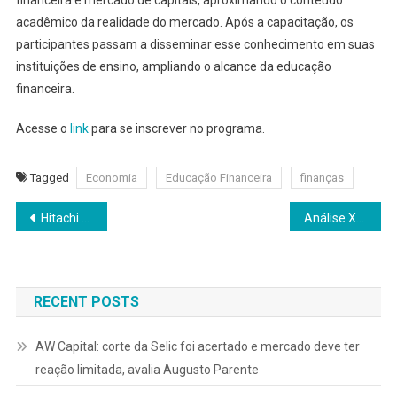
acadêmico da realidade do mercado. Após a capacitação, os
participantes passam a disseminar esse conhecimento em suas
instituições de ensino, ampliando o alcance da educação
financeira.
Acesse o
link
para se inscrever no programa.
Tagged
Economia
Educação Financeira
finanças
Navegação
Hitachi Rail conclui aquisição da Clever Devices
Análise XP julho/2026: Saída de fluxo estrangeiro segue pesando
de
Post
RECENT POSTS
AW Capital: corte da Selic foi acertado e mercado deve ter
reação limitada, avalia Augusto Parente