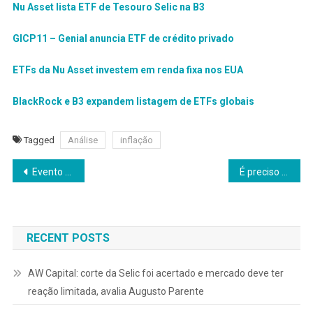
Nu Asset lista ETF de Tesouro Selic na B3
GICP11 – Genial anuncia ETF de crédito privado
ETFs da Nu Asset investem em renda fixa nos EUA
BlackRock e B3 expandem listagem de ETFs globais
Tagged
Análise
inflação
Navegação
Evento em São Paulo reforça Portugal como porta de entrada para investimentos brasileiros no mercado europeu
É preciso evitar a contabilidade criativa no socorro aos Correios
de
Post
RECENT POSTS
AW Capital: corte da Selic foi acertado e mercado deve ter
reação limitada, avalia Augusto Parente