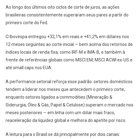
Ao longo dos últimos oito ciclos de corte de juros, as ações
brasileiras consistentemente superaram seus pares a partir do
primeiro corte do Fed.
O Ibovespa entregou +32,1% em reais e +41,2% em dólares nos
12 meses seguintes ao corte inicial — bem acima dos retornos de
índices locais de renda fixa, como IRF-M e IMA-B, e também à
frente de referências globais como MSCI EM, MSCI ACWI ex-US e
até small caps nos EUA.
A performance setorial reforça esse padrão: setores domésticos
tendem a liderar nos meses que antecedem o primeiro corte,
enquanto setores ligados a commodities (Mineração &
Siderurgia, Óleo & Gás, Papel & Celulose) superam o mercado nos
meses posteriores — em linha com um dólar mais fraco,
reaceleração da liquidez global e melhora do apetite por risco.
A leitura para o Brasil se dá principalmente por dois canais: