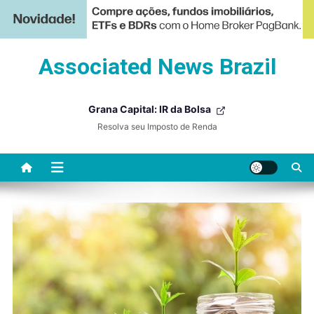
Skip
Associated News Brazil
to
content
Grana Capital: IR da Bolsa
Resolva seu Imposto de Renda