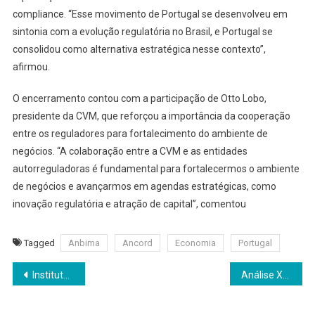
compliance. “Esse movimento de Portugal se desenvolveu em
sintonia com a evolução regulatória no Brasil, e Portugal se
consolidou como alternativa estratégica nesse contexto”,
afirmou.
O encerramento contou com a participação de Otto Lobo,
presidente da CVM, que reforçou a importância da cooperação
entre os reguladores para fortalecimento do ambiente de
negócios. “A colaboração entre a CVM e as entidades
autorreguladoras é fundamental para fortalecermos o ambiente
de negócios e avançarmos em agendas estratégicas, como
inovação regulatória e atração de capital”, comentou
Tagged
Anbima
Ancord
Economia
Portugal
Navegação
Instituto Tecnológico Inovação oferece 3 mil vagas de cursos gratuitos
Análise XP: Maior convicção na trajetória de desinflação
de