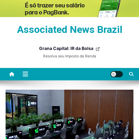
Skip
Associated News Brazil
to
content
Grana Capital: IR da Bolsa
Resolva seu Imposto de Renda