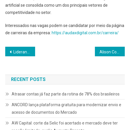
artificial se consolida como um dos principais vetores de
competitividade no setor.
Interessados nas vagas podem se candidatar por meio da página
de carreiras da empresa:
https://audaxdigital.com.br/carreira/
Navegação
Liderança feminina impulsiona resultados em 25% em operações estratégicas
Alison Correia, que já registrou ganho de R$ 1 milhão em um dia, marca presença na Expert Trader XP
de
Post
RECENT POSTS
Atrasar contas já faz parte da rotina de 78% dos brasileiros
ANCORD lança plataforma gratuita para modernizar envio e
acesso de documentos do Mercado
AW Capital: corte da Selic foi acertado e mercado deve ter