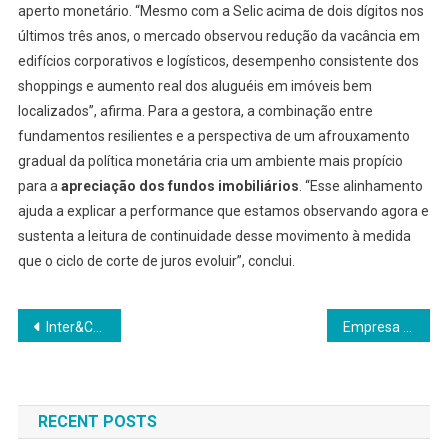
aperto monetário. “Mesmo com a Selic acima de dois dígitos nos
últimos três anos, o mercado observou redução da vacância em
edifícios corporativos e logísticos, desempenho consistente dos
shoppings e aumento real dos aluguéis em imóveis bem
localizados”, afirma. Para a gestora, a combinação entre
fundamentos resilientes e a perspectiva de um afrouxamento
gradual da política monetária cria um ambiente mais propício
para a
apreciação dos fundos imobiliários
. “Esse alinhamento
ajuda a explicar a performance que estamos observando agora e
sustenta a leitura de continuidade desse movimento à medida
que o ciclo de corte de juros evoluir”, conclui.
Navegação
Inter&Co (INBR32) aumenta lucro em 2025
Empresa de crédito estruturado atinge R$ 1,7 bilhão e vincula cultura interna ao crescimento de 115%
de
Post
RECENT POSTS