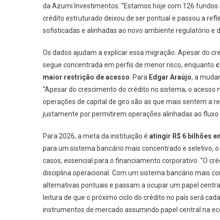
da Azumi Investimentos: “Estamos hoje com 126 fundos s
crédito estruturado deixou de ser pontual e passou a re
sofisticadas e alinhadas ao novo ambiente regulatório e de
Os dados ajudam a explicar essa migração. Apesar do cr
segue concentrada em perfis de menor risco, enquanto
c
maior restrição de acesso
. Para
Edgar Araújo
, a muda
“Apesar do crescimento do crédito no sistema, o acess
operações de capital de giro são as que mais sentem a r
justamente por permitirem operações alinhadas ao fluxo r
Para 2026, a meta da instituição é
atingir R$ 6 bilhões 
para um sistema bancário mais concentrado e seletivo, 
casos, essencial para o financiamento corporativo. “O cré
disciplina operacional. Com um sistema bancário mais co
alternativas pontuais e passam a ocupar um papel centra
leitura de que o próximo ciclo do crédito no país será ca
instrumentos de mercado assumindo papel central na ec