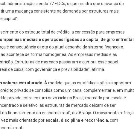
ob administração, sendo 77 FIDCs, o que mostra que o avanço do
fletir uma mudança consistente na demanda por estruturas mais
 capital”.
escimento do estoque total de crédito, a concessão para empresas
ompanhias médias e operações ligadas ao capital de giro enfrent
nça é consequência direta do atual desenho do sistema financeiro.
o não acontece de forma homogênea. As empresas médias e as
estrição. Estruturas de mercado passaram a cumprir esse papel
eal de caixa, com governança e previsibilidade”, afirma.
em volume estruturado
. À medida que as estatísticas oficiais apontam
o crédito privado se consolida como um canal complementar e, em muit
dito privado entra em um novo ciclo no Brasil, marcado por escala e
ncentrado e seletivo, as estruturas de mercado deixam de ser
l no financiamento da economia real”, diz Araújo. O movimento reforça
da vez mais orientado por
escala, disciplina e recorrência
, com
onomia real.