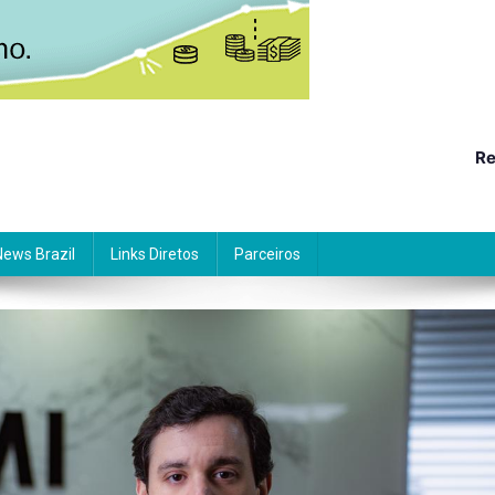
Re
News Brazil
Links Diretos
Parceiros