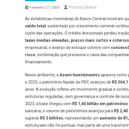
Priscila Oliveira
Fevereiro 27, 2026
As estatísticas monetárias do Banco Central mostram que
saldo total
, sustentado por crescimento nominal contí
custo das operações. O crédito direcionado perdeu tração
taxas médias elevadas, prazos mais curtos e critérios
empresarial, o avanço do estoque convive com
concessõe
risco
, combinação que pressiona o caixa das companhias 
financiamento.
Nesse ambiente, a
Azumi Investimentos
aparece como pa
e 2025, o patrimônio líquido do FIDC avançou de
R$ 364,1
anos. A evolução reflete um movimento gradual e contínu
estruturas reguladas, com governança e controle de risc
2023, a base chegou com
R$ 1,65 bilhão em patrimônio
bancária, o volume de patrimônios avançou para
R$ 2,40
superar
R$ 3 bilhões
, representando um
aumento de 81,
estruturado não foi pontual, mas parte de uma transfor