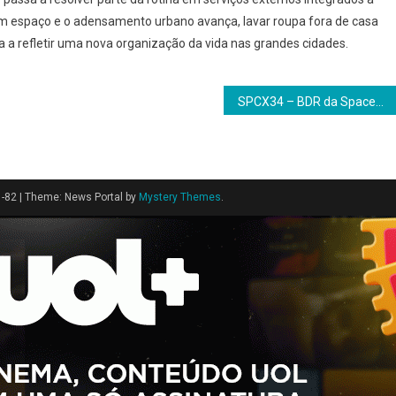
 espaço e o adensamento urbano avança, lavar roupa fora de casa
 a refletir uma nova organização da vida nas grandes cidades.
SPCX34 – BDR da SpaceX chega à B3 no mesmo dia do IPO
1-82
|
Theme: News Portal by
Mystery Themes
.