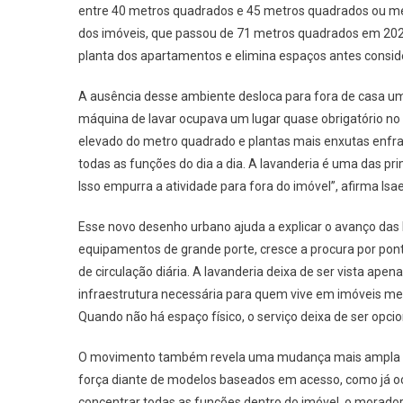
entre 40 metros quadrados e 45 metros quadrados ou
dos imóveis, que passou de 71 metros quadrados em 202
planta dos apartamentos e elimina espaços antes conside
A ausência desse ambiente desloca para fora de casa um
máquina de lavar ocupava um lugar quase obrigatório no
elevado do metro quadrado e plantas mais enxutas enfraq
todas as funções do dia a dia. A lavanderia é uma das pr
Isso empurra a atividade para fora do imóvel”, afirma Isae
Esse novo desenho urbano ajuda a explicar o avanço das
equipamentos de grande porte, cresce a procura por pont
de circulação diária. A lavanderia deixa de ser vista ap
infraestrutura necessária para quem vive em imóveis me
Quando não há espaço físico, o serviço deixa de ser opcion
O movimento também revela uma mudança mais ampla na
força diante de modelos baseados em acesso, como já o
concentrar todas as funções dentro do imóvel, o morador 