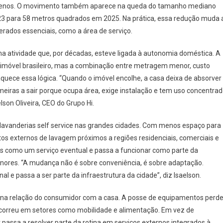
 menos. O movimento também aparece na queda do tamanho mediano
3 para 58 metros quadrados em 2025. Na prática, essa redução muda 
rados essenciais, como a área de serviço.
a atividade que, por décadas, esteve ligada à autonomia doméstica. A
 imóvel brasileiro, mas a combinação entre metragem menor, custo
uece essa lógica. “Quando o imóvel encolhe, a casa deixa de absorver
imeiras a sair porque ocupa área, exige instalação e tem uso concentrad
lson Oliveira, CEO do Grupo Hi.
 lavanderias self service nas grandes cidades. Com menos espaço para
os externos de lavagem próximos a regiões residenciais, comerciais e
enas como um serviço eventual e passa a funcionar como parte da
nores. “A mudança não é sobre conveniência, é sobre adaptação.
al e passa a ser parte da infraestrutura da cidade”, diz Isaelson.
 relação do consumidor com a casa. A posse de equipamentos perd
correu em setores como mobilidade e alimentação. Em vez de
passa a resolver parte da rotina em serviços externos integrados à