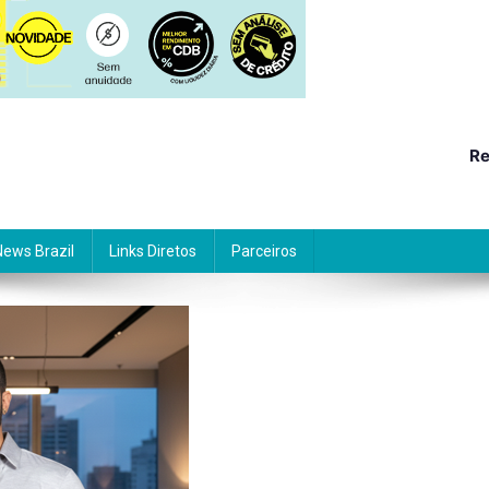
Re
News Brazil
Links Diretos
Parceiros