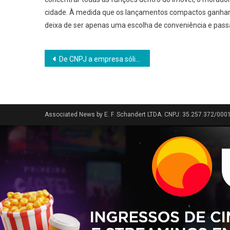
cidade. À medida que os lançamentos compactos ganham
deixa de ser apenas uma escolha de conveniência e passa
Navegação
De CNPJ a empresa sólida, método ganha força entre empreendedores
de
Post
Associated News by E. F. Schandert LTDA. CNPJ: 35.257.372/000