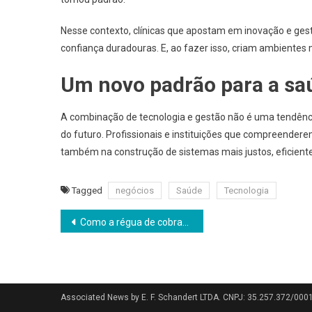
Nesse contexto, clínicas que apostam em inovação e ge
confiança duradouras. E, ao fazer isso, criam ambientes
Um novo padrão para a sa
A combinação de tecnologia e gestão não é uma tendênc
do futuro. Profissionais e instituições que compreender
também na construção de sistemas mais justos, eficien
Tagged
negócios
Saúde
Tecnologia
Navegação
Como a régua de cobrança com IA da Neofin acelerou os recebimentos de uma distribuidora em até 10 vezes
de
Post
Associated News by E. F. Schandert LTDA. CNPJ: 35.257.372/000