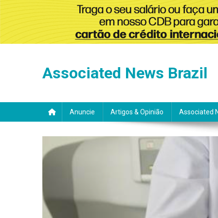
Skip
to
Associated News Brazil
content
Anuncie
Artigos & Opinião
Associated 