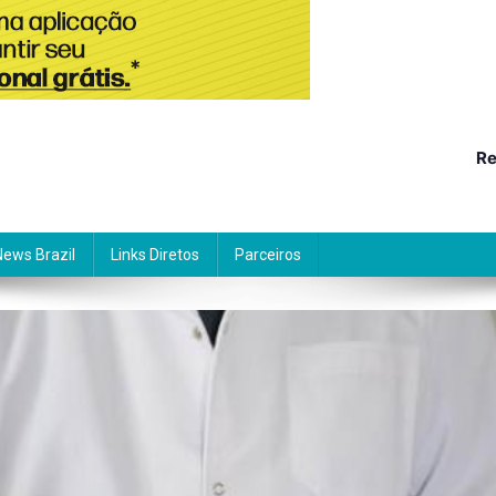
Re
News Brazil
Links Diretos
Parceiros