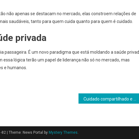
stão não apenas se destacam no mercado, elas constroem relações de
 mais saudáveis, tanto para quem cuida quanto para quem é cuidado.
úde privada
ia passageira. É um novo paradigma que está moldando a saúde priva
em essa lógica terão um papel de liderança não só no mercado, mas
tes e humanos.
Cuidado compartilhado e momento certo: como saber a hora ideal de buscar uma casa de repouso no Morumbi
1-82
|
Theme: News Portal by
Mystery Themes
.