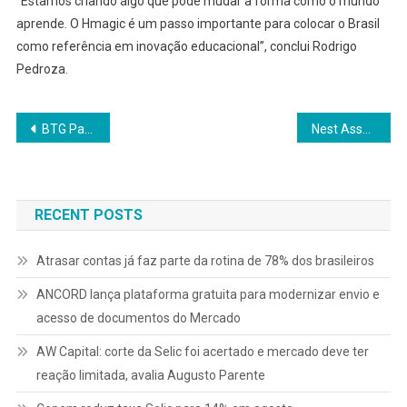
“Estamos criando algo que pode mudar a forma como o mundo
aprende. O Hmagic é um passo importante para colocar o Brasil
como referência em inovação educacional”, conclui Rodrigo
Pedroza.
Navegação
BTG Pactual atinge retorno de 26,9% em 2025
Nest Asset Management estrutura Fundo Imobiliário para financiar unidades do SP Surf Club
de
Post
RECENT POSTS
Atrasar contas já faz parte da rotina de 78% dos brasileiros
ANCORD lança plataforma gratuita para modernizar envio e
acesso de documentos do Mercado
AW Capital: corte da Selic foi acertado e mercado deve ter
reação limitada, avalia Augusto Parente