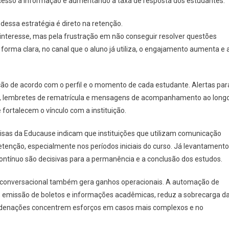
 acesso à informação e aumentando a taxa de resposta dos estudantes.
dessa estratégia é direto na retenção.
 interesse, mas pela frustração em não conseguir resolver questões
 forma clara, no canal que o aluno já utiliza, o engajamento aumenta e 
 de acordo com o perfil e o momento de cada estudante. Alertas par
ros, lembretes de rematrícula e mensagens de acompanhamento ao long
fortalecem o vínculo com a instituição.
sas da Educause indicam que instituições que utilizam comunicação
enção, especialmente nos períodos iniciais do curso. Já levantament
tínuo são decisivas para a permanência e a conclusão dos estudos.
o conversacional também gera ganhos operacionais. A automação de
 emissão de boletos e informações acadêmicas, reduz a sobrecarga d
oordenações concentrem esforços em casos mais complexos e no