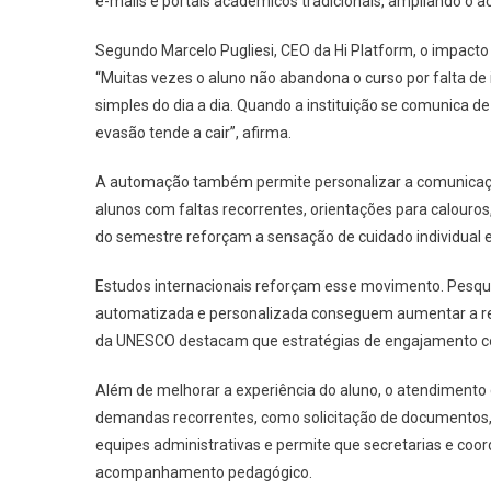
e-mails e portais acadêmicos tradicionais, ampliando o
Segundo Marcelo Pugliesi, CEO da Hi Platform, o impacto 
“Muitas vezes o aluno não abandona o curso por falta de
simples do dia a dia. Quando a instituição se comunica de
evasão tende a cair”, afirma.
A automação também permite personalizar a comunicação
alunos com faltas recorrentes, orientações para calou
do semestre reforçam a sensação de cuidado individual e 
Estudos internacionais reforçam esse movimento. Pesqui
automatizada e personalizada conseguem aumentar a ret
da UNESCO destacam que estratégias de engajamento con
Além de melhorar a experiência do aluno, o atendiment
demandas recorrentes, como solicitação de documentos,
equipes administrativas e permite que secretarias e c
acompanhamento pedagógico.