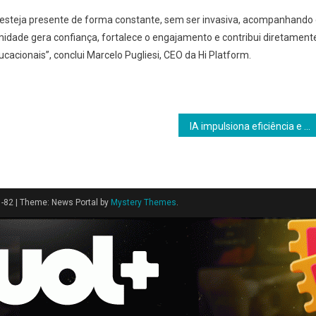
o esteja presente de forma constante, sem ser invasiva, acompanhando
imidade gera confiança, fortalece o engajamento e contribui diretament
cacionais”, conclui Marcelo Pugliesi, CEO da Hi Platform.
IA impulsiona eficiência e reduz perdas no modelo as a Service ao antecipar falhas operacionais
1-82
|
Theme: News Portal by
Mystery Themes
.