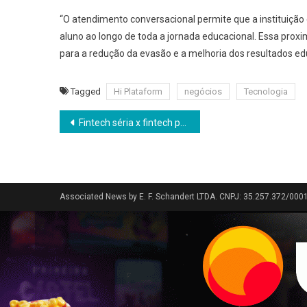
“O atendimento conversacional permite que a instituiçã
aluno ao longo de toda a jornada educacional. Essa prox
para a redução da evasão e a melhoria dos resultados edu
Tagged
Hi Plataform
negócios
Tecnologia
Navegação
Fintech séria x fintech problema: 7 sinais para o empresário saber com quem está se metendo
de
Post
Associated News by E. F. Schandert LTDA. CNPJ: 35.257.372/000