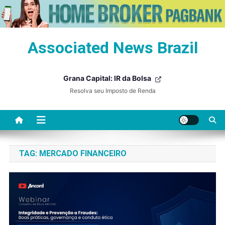
Skip
Associated News Brazil
to
content
Grana Capital: IR da Bolsa
Resolva seu Imposto de Renda
TAG:
MERCADO FINANCEIRO