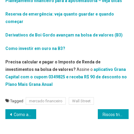
Planejamento financeiro para a aposentadoria – veja dicas
Reserva de emergência: veja quanto guardar e quando
começar
Derivativos de Boi Gordo avançam na bolsa de valores (B3)
Como investir em ouro na B3?
Precisa calcular e pagar o Imposto de Renda de
investimentos na bolsa de valores?
Assine o
aplicativo Grana
Capital com o cupom 0349825 e receba R$ 90 de desconto no
Plano Mais Grana Anual
Tagged
mercado financeiro
Wall Street
Navegação
Como a reforma tributária impulsiona a inovação
Riscos tributários podem custar caro às empresas
de