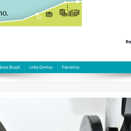
Re
News Brazil
Links Diretos
Parceiros