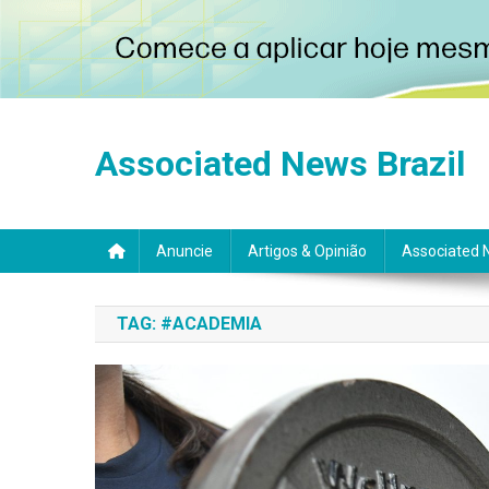
Skip
to
Associated News Brazil
content
Anuncie
Artigos & Opinião
Associated 
TAG:
#ACADEMIA