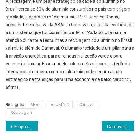
A reciclagem é um pilar estratégico da cadeia do alumínio no
Brasil: cerca de 60% do alumínio consumido no país tem origem
reciclada, o dobro da média mundial. Para Janaina Donas,
presidente-executiva da ABAL, o Carnaval ajuda a dar visibilidade
a um sistema que funciona o ano inteiro. “As latas chamam a
atenção durante a festa, mas a reciclagem do alumínio no Brasil
vai muito além do Carnaval. O alumínio reciclado é um pilar para a
transição energética, para a reindustrialização verde e para
economia circular. Esse modelo coloca o Brasil como referência
internacional e mostra como o alumínio pode ser um aliado
estratégico na transição para uma economia de baixo carbono”,
afirma.
Tagged
ABAL
ALUMÍNIO
Carnaval
Reciclagem
Navegação
Empresa de crédito estruturado atinge R$ 1,7 bilhão e vincula cultura interna ao crescimento de 115%
Carnaval já não freia contratações: só 16% das empresas desaceleram no período
de