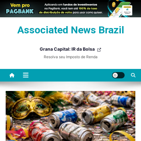
Skip
Associated News Brazil
to
content
Grana Capital: IR da Bolsa
Resolva seu Imposto de Renda