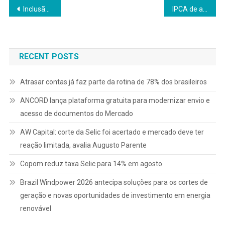
Navegação
Inclusão financeira do futuro será digital e movida por nano-crédito
IPCA de agosto de 2025: caiu, mas não convenceu
de
Post
RECENT POSTS
Atrasar contas já faz parte da rotina de 78% dos brasileiros
ANCORD lança plataforma gratuita para modernizar envio e
acesso de documentos do Mercado
AW Capital: corte da Selic foi acertado e mercado deve ter
reação limitada, avalia Augusto Parente
Copom reduz taxa Selic para 14% em agosto
Brazil Windpower 2026 antecipa soluções para os cortes de
geração e novas oportunidades de investimento em energia
renovável