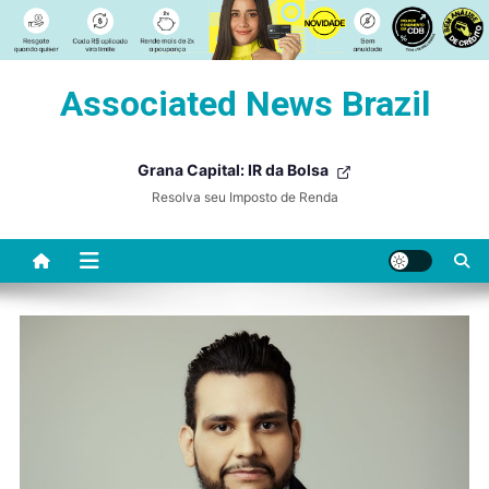
Skip
Associated News Brazil
to
content
Grana Capital: IR da Bolsa
Resolva seu Imposto de Renda