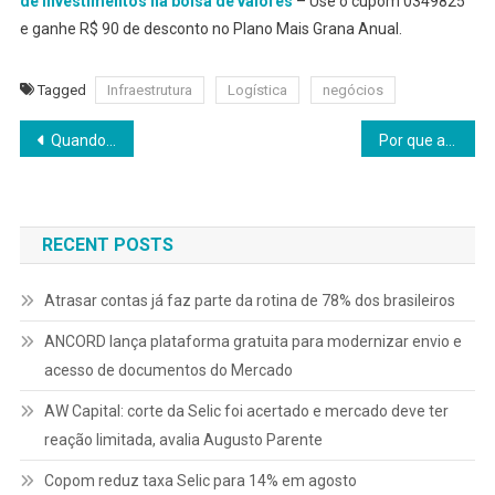
de investimentos na bolsa de valores
– Use o cupom 0349825
e ganhe R$ 90 de desconto no Plano Mais Grana Anual.
Tagged
Infraestrutura
Logística
negócios
Navegação
Quando o PIB cresce pouco e revela muito
Por que a maioria das empresas erra ou paga mais caro na hora de contratar seguros de vida
de
Post
RECENT POSTS
Atrasar contas já faz parte da rotina de 78% dos brasileiros
ANCORD lança plataforma gratuita para modernizar envio e
acesso de documentos do Mercado
AW Capital: corte da Selic foi acertado e mercado deve ter
reação limitada, avalia Augusto Parente
Copom reduz taxa Selic para 14% em agosto