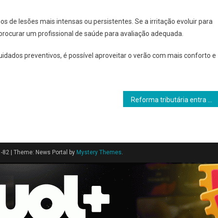
 de lesões mais intensas ou persistentes. Se a irritação evoluir para
 procurar um profissional de saúde para avaliação adequada.
cuidados preventivos, é possível aproveitar o verão com mais conforto e
Reforma tributária entra em fase prática em 2026 e muda a rotina das empresas
1-82
|
Theme: News Portal by
Mystery Themes
.