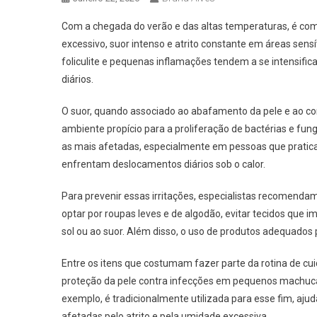
Com a chegada do verão e das altas temperaturas, é com
excessivo, suor intenso e atrito constante em áreas sens
foliculite e pequenas inflamações tendem a se intensifi
diários.
O suor, quando associado ao abafamento da pele e ao con
ambiente propício para a proliferação de bactérias e fung
as mais afetadas, especialmente em pessoas que pratica
enfrentam deslocamentos diários sob o calor.
Para prevenir essas irritações, especialistas recomend
optar por roupas leves e de algodão, evitar tecidos que 
sol ou ao suor. Além disso, o uso de produtos adequados 
Entre os itens que costumam fazer parte da rotina de cui
proteção da pele contra infecções em pequenos machucad
exemplo, é tradicionalmente utilizada para esse fim, aju
afetadas pelo atrito e pela umidade excessiva.