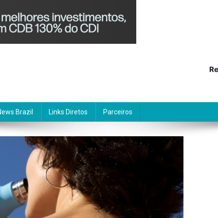
Re
News Brazil
Links Diretos
Parceiros