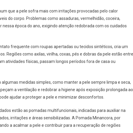
um que a pele sofra mais com irritações provocadas pelo calor
íveis do corpo. Problemas como assaduras, vermelhidão, coceira,
car nessa época do ano, exigindo atenção redobrada com os cuidados
tato frequente com roupas apertadas ou tecidos sintéticos, cria um
os. Regiões como axilas, virilha, coxas, pés e dobras da pele estão entr
m atividades físicas, passam longos períodos fora de casa ou
am algumas medidas simples, como manter a pele sempre limpa e seca,
impeçam a ventilação e redobrar a higiene após exposição prolongada ao
pode ajudar a proteger a pele e minimizar desconfortos.
dados estão as pomadas multifuncionais, indicadas para auxiliar na
os, irritações e áreas sensibilizadas. A Pomada Minancora, por
dando a acalmar a pele e contribuir para a recuperação de regiões