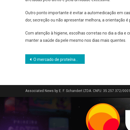
Outro ponto importante é evitar a automedicação em casos
dor, secreção ou não apresentar melhora, a orientação é
Com atenção à higiene, escolhas corretas no dia a dia e 
manter a saúde da pele mesmo nos dias mais quentes.
Navegação
O mercado de proteínas como nova fronteira das franquias rentáveis
de
Post
Associated News by E. F. Schandert LTDA. CNPJ: 35.257.372/000