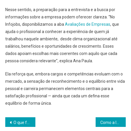
Nesse sentido, a preparação para a entrevista e a busca por
informações sobre a empresa podem oferecer clareza. “No
Infojobs, disponibilizamos a aba
Avaliações de Empresas
, que
ajuda o profissional a conhecer a experiência de quem já
trabalhou naquele ambiente, desde clima organizacional até
salários, benefícios e oportunidades de crescimento. Esses
dados apoiam escolhas mais coerentes com aquilo que cada
pessoa considera relevante”, explica Ana Paula.
Ela reforça que, embora cargos e competências evoluam com o
mercado, a sensação de reconhecimento e o equilíbrio entre vida
pessoal e carreira permanecem elementos centrais para a
satisfação profissional — ainda que cada um defina esse
equilíbrio de forma única.
Navegação
O que faz um recrutador clicar no seu currículo em 2026
Como a IA pode mapear, prever e transformar o comportamento humano no trabalho