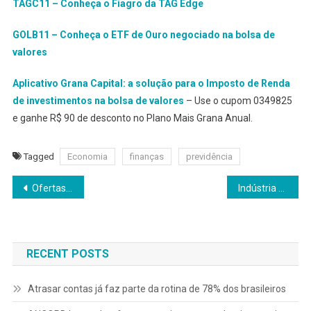
TAGC11 – Conheça o Fiagro da TAG Edge
GOLB11 – Conheça o ETF de Ouro negociado na bolsa de
valores
Aplicativo Grana Capital: a solução para o Imposto de Renda
de investimentos na bolsa de valores
– Use o cupom 0349825
e ganhe R$ 90 de desconto no Plano Mais Grana Anual.
Tagged
Economia
finanças
previdência
Navegação
Ofertas de renda fixa batem recorde no mercado
Indústria de FIDCs cresce 125% e ganha força com juros altos
de
Post
RECENT POSTS
Atrasar contas já faz parte da rotina de 78% dos brasileiros