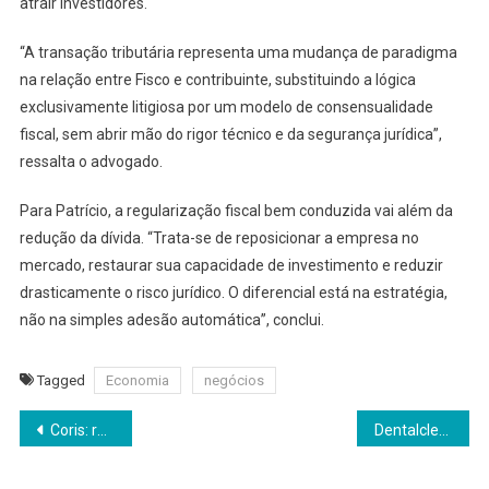
atrair investidores.
“A transação tributária representa uma mudança de paradigma
na relação entre Fisco e contribuinte, substituindo a lógica
exclusivamente litigiosa por um modelo de consensualidade
fiscal, sem abrir mão do rigor técnico e da segurança jurídica”,
ressalta o advogado.
Para Patrício, a regularização fiscal bem conduzida vai além da
redução da dívida. “Trata-se de reposicionar a empresa no
mercado, restaurar sua capacidade de investimento e reduzir
drasticamente o risco jurídico. O diferencial está na estratégia,
não na simples adesão automática”, conclui.
Tagged
Economia
negócios
Navegação
Coris: referência em seguro viagem para trabalho no Brasil e no exterior
Dentalclean aposta em campanha nacional integrada para fortalecer cuidados bucais infantis para a volta às aulas
de