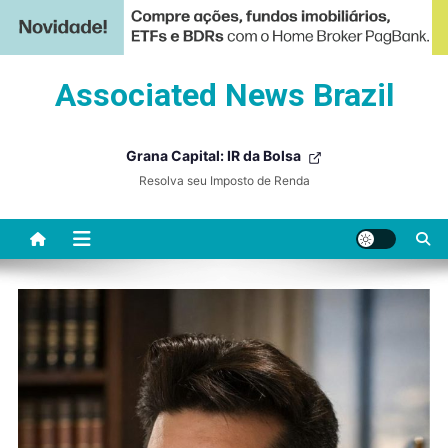
Skip
Associated News Brazil
to
content
Grana Capital: IR da Bolsa
Resolva seu Imposto de Renda