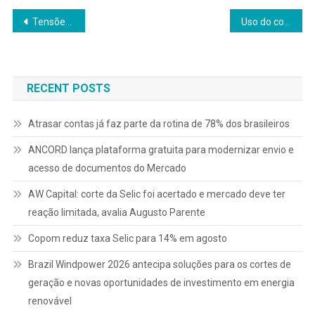
Navegação
Tensões com os EUA e tarifas são um risco para fluxos de capital
Uso do consórcio como investimento ganha força e movimenta mercado bilionário
de
Post
RECENT POSTS
Atrasar contas já faz parte da rotina de 78% dos brasileiros
ANCORD lança plataforma gratuita para modernizar envio e
acesso de documentos do Mercado
AW Capital: corte da Selic foi acertado e mercado deve ter
reação limitada, avalia Augusto Parente
Copom reduz taxa Selic para 14% em agosto
Brazil Windpower 2026 antecipa soluções para os cortes de
geração e novas oportunidades de investimento em energia
renovável