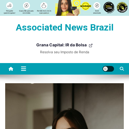
Skip
Associated News Brazil
to
content
Grana Capital: IR da Bolsa
Resolva seu Imposto de Renda