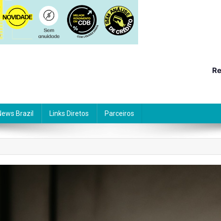
Re
News Brazil
Links Diretos
Parceiros