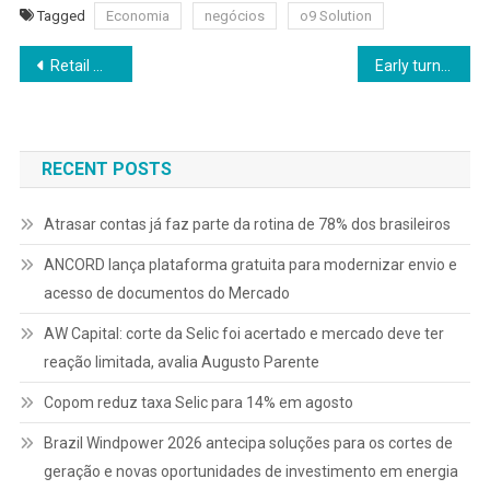
Tagged
Economia
negócios
o9 Solution
Navegação
Retail media avança em 2026 com IA, análise de dados e cupons no topo da venda
Early turnover: por que muitos profissionais saem antes dos primeiros seis meses
de
Post
RECENT POSTS
Atrasar contas já faz parte da rotina de 78% dos brasileiros
ANCORD lança plataforma gratuita para modernizar envio e
acesso de documentos do Mercado
AW Capital: corte da Selic foi acertado e mercado deve ter
reação limitada, avalia Augusto Parente
Copom reduz taxa Selic para 14% em agosto
Brazil Windpower 2026 antecipa soluções para os cortes de
geração e novas oportunidades de investimento em energia