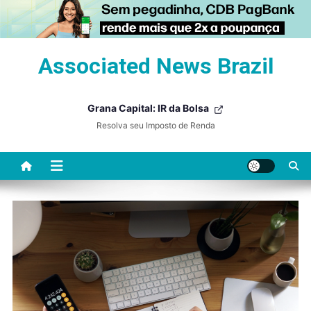
Skip
Associated News Brazil
to
content
Grana Capital: IR da Bolsa
Resolva seu Imposto de Renda