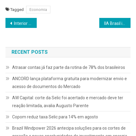
Tagged
Economia
Navegação
Interior concentra novas oportunidades para quem quer empreender fora das capitais
IIA Brasil inicia divulgação do XXX Congresso Latino-Americano de Auditoria Interna – CLAI 2026
de
Post
RECENT POSTS
Atrasar contas já faz parte da rotina de 78% dos brasileiros
ANCORD lança plataforma gratuita para modernizar envio e
acesso de documentos do Mercado
AW Capital: corte da Selic foi acertado e mercado deve ter
reação limitada, avalia Augusto Parente
Copom reduz taxa Selic para 14% em agosto
Brazil Windpower 2026 antecipa soluções para os cortes de