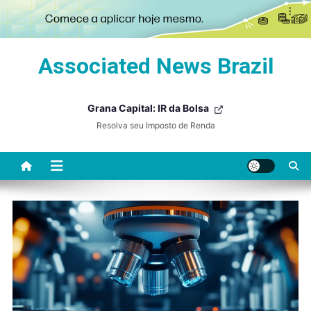
Skip
Associated News Brazil
to
content
Grana Capital: IR da Bolsa
Resolva seu Imposto de Renda