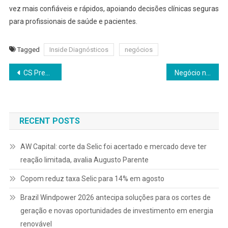
vez mais confiáveis e rápidos, apoiando decisões clínicas seguras
para profissionais de saúde e pacientes.
Tagged
Inside Diagnósticos
negócios
Navegação
CS Premium Visa nasce da reinvenção de um piloto em meio à pandemia
Negócio nasce da escassez de mão de obra: mais de 3 milhões de horas intermediadas
de
Post
RECENT POSTS
AW Capital: corte da Selic foi acertado e mercado deve ter
reação limitada, avalia Augusto Parente
Copom reduz taxa Selic para 14% em agosto
Brazil Windpower 2026 antecipa soluções para os cortes de
geração e novas oportunidades de investimento em energia
renovável