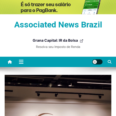
Skip
Associated News Brazil
to
content
Grana Capital: IR da Bolsa
Resolva seu Imposto de Renda