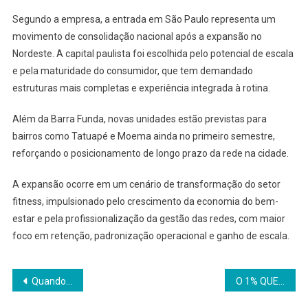
Segundo a empresa, a entrada em São Paulo representa um
movimento de consolidação nacional após a expansão no
Nordeste. A capital paulista foi escolhida pelo potencial de escala
e pela maturidade do consumidor, que tem demandado
estruturas mais completas e experiência integrada à rotina.
Além da Barra Funda, novas unidades estão previstas para
bairros como Tatuapé e Moema ainda no primeiro semestre,
reforçando o posicionamento de longo prazo da rede na cidade.
A expansão ocorre em um cenário de transformação do setor
fitness, impulsionado pelo crescimento da economia do bem-
estar e pela profissionalização da gestão das redes, com maior
foco em retenção, padronização operacional e ganho de escala.
Navegação
Quando legado vira ativo estratégico
O 1% QUE MOVE O PIB BRASILEIRO: Enquanto 99% das empresas se financiam com dívida cara e acesso restrito a crédito, menos de 1% cresce com estrutura financeira internacional.