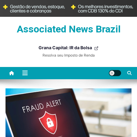
Skip
Associated News Brazil
to
content
Grana Capital: IR da Bolsa
Resolva seu Imposto de Renda