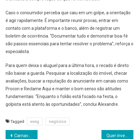
Caso o consumidor perceba que caiu em um golpe, a orientação
é agir rapidamente. É importante reunir provas, entrar em
contato com a plataforma e o banco, além de registrar um
boletim de ocorrência. “Documentar tudo e demonstrar boa-fé
são passos essenciais para tentar resolver o problema”, reforça o
especialista.
Para quem deixa o aluguel para a última hora, o recado é direto:
não baixar a guarda. Pesquisar a localização do imóvel, checar
avaliações, buscar a reputação do anunciante em canais como
Procon e Reclame Aqui e manter o bom senso são atitudes
fundamentais. “Enquanto o folião está focado na festa, o
golpista está atento às oportunidades”, conclui Alexandre.
Tagged
eseg
negócios
Navegação
Carnaval e excesso de estímulos podem agravar ansiedade e esgotamento emocional em pessoas mais sensíveis
Quer investir e não sabe por onde começar? Conheça 11 franquias que podem te ajudar