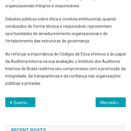
organizacionais íntegros e responsáveis.
Debates públicos sobre ética e conduta institucional, quando
conduzidos de forma técnica e responsável, representam
oportunidades de amadurecimento organizacional e de
fortalecimento das estruturas de governança.
Ao reforçar a importância de Códigos de Ética efetivos e do papel
da Auditoria Interna na sua avaliação, o Instituto dos Auditores
Internos do Brasil reafirma seu compromisso com a promoção da
integridade, da transparência e da confiança nas organizações
públicas e privadas.
Navegação
Quantum Rise e Dhauz anunciam fusão para criar líder global em IA
Mercado imobiliário discute tendências, produtividade e IA em encontro nacional em Belo Horizonte
de
Post
RECENT POSTS